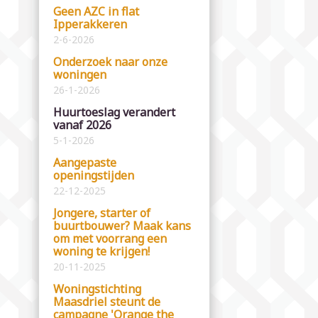
Geen AZC in flat
Ipperakkeren
2-6-2026
Onderzoek naar onze
woningen
26-1-2026
Huurtoeslag verandert
vanaf 2026
5-1-2026
Aangepaste
openingstijden
22-12-2025
Jongere, starter of
buurtbouwer? Maak kans
om met voorrang een
woning te krijgen!
20-11-2025
Woningstichting
Maasdriel steunt de
campagne 'Orange the