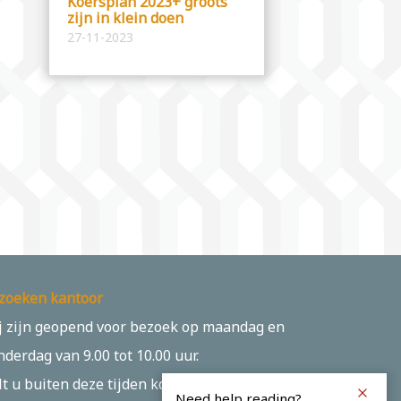
Koersplan 2023+ groots
zijn in klein doen
27-11-2023
zoeken kantoor
j zijn geopend voor bezoek op maandag en
nderdag van 9.00 tot 10.00 uur.
lt u buiten deze tijden komen? Maak dan
Need help reading?