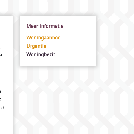
Meer informatie
Woningaanbod
Urgentie
p
Woningbezit
f
s
t
nd