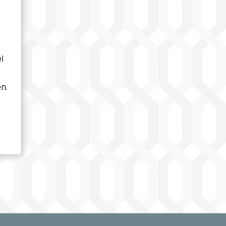
el
n.