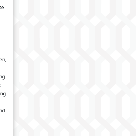
te
en,
ong
t
ing
end