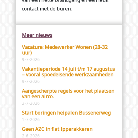
van een nette brandgang én een leuk
contact met de buren.
Meer nieuws
Vacature: Medewerker Wonen (28-32
uur)
9-7-2026
Vakantieperiode 14 juli t/m 17 augustus
– vooral spoedeisende werkzaamheden
9-7-2026
Aangescherpte regels voor het plaatsen
van een airco.
2-7-2026
Start boringen heipalen Bussenerweg
1-7-2026
Geen AZC in flat Ipperakkeren
2-6-2026