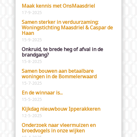
Maak kennis met OnsMaasdriel
17-9-2025
Samen sterker in verduurzaming:
Woningstichting Maasdriel & Caspar de
Haan
15-9-2025
Onkruid, te brede heg of afval in de
brandgang?
15-8-2025
Samen bouwen aan betaalbare
woningen in de Bommelerwaard
15-7-2025
En de winnaar is...
15-5-2025
Kijkdag nieuwbouw Ipperakkeren
12-5-2025
Onderzoek naar vleermuizen en
broedvogels in onze wijken