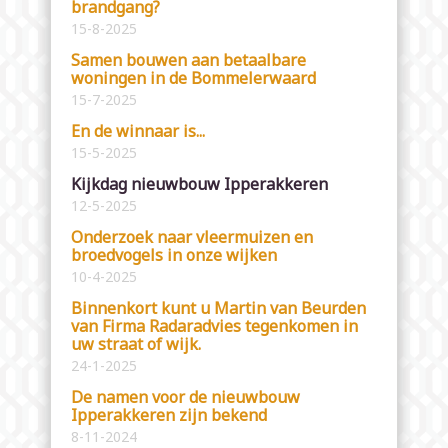
brandgang?
15-8-2025
Samen bouwen aan betaalbare
woningen in de Bommelerwaard
15-7-2025
En de winnaar is...
15-5-2025
Kijkdag nieuwbouw Ipperakkeren
12-5-2025
Onderzoek naar vleermuizen en
broedvogels in onze wijken
10-4-2025
Binnenkort kunt u Martin van Beurden
van Firma Radaradvies tegenkomen in
uw straat of wijk.
24-1-2025
De namen voor de nieuwbouw
Ipperakkeren zijn bekend
8-11-2024